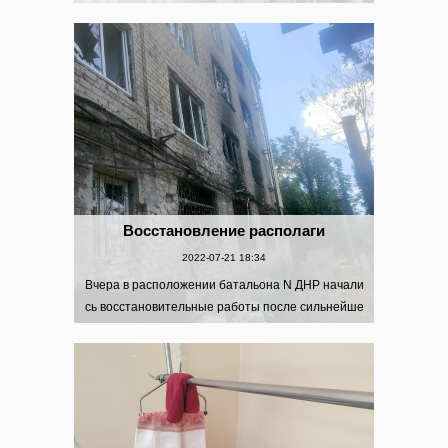
еченный. Потом все изменилось. Бизнес "небра
тья" отжали еще до СВО, потом в городских боях
разорвало украинским ...
Восстановление располаги
2022-07-21 18:34
Вчера в расположении батальона N ДНР начали
сь восстановительные работы после сильнейше
го обстрела натовскими снарядами. Существенн
ую помощь со стройматериалами оказали мы с в
ами. Ребята очень вас благ...