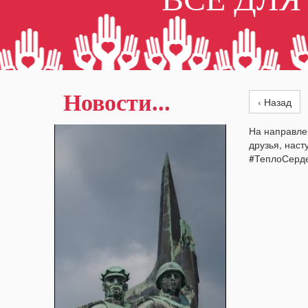
Новости...
‹ Назад
На направле
друзья, наст
#ТеплоСерд