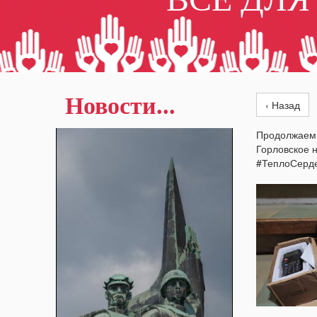
Новости...
‹ Назад
Продолжаем.
Горловское 
#ТеплоСерд